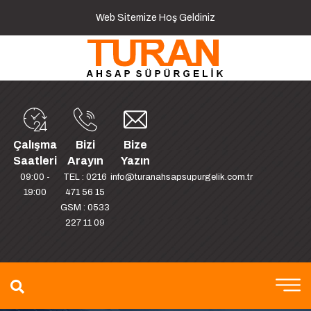
Web Sitemize Hoş Geldiniz
Çalışma
Bizi
Bize
Saatleri
Arayın
Yazın
09:00 -
TEL : 0216
info@turanahsapsupurgelik.com.tr
19:00
471 56 15
GSM : 0533
227 11 09