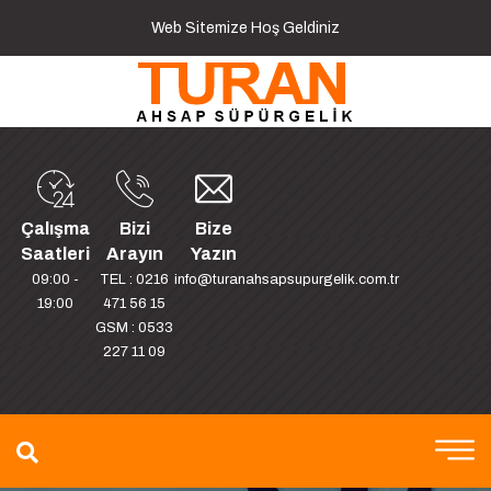
Web Sitemize Hoş Geldiniz
Çalışma
Bizi
Bize
Saatleri
Arayın
Yazın
09:00 -
TEL : 0216
info@turanahsapsupurgelik.com.tr
19:00
471 56 15
GSM : 0533
227 11 09