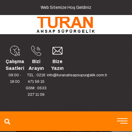
Web Sitemize Hoş Geldiniz
Çalışma
Bizi
Bize
Saatleri
Arayın
Yazın
09:00 -
TEL : 0216
info@turanahsapsupurgelik.com.tr
19:00
471 56 15
GSM : 0533
227 11 09